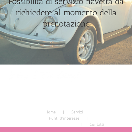
Possibilità di servizio navetta da
richiedere al momento della
prenotazione
Home
Servizi
Punti d’interesse
Come raggiungerci
Contatti